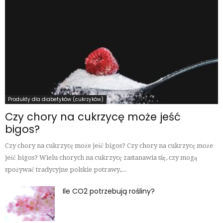
Produkty dla diabetyków (cukrzyków)
Czy chory na cukrzycę może jeść
bigos?
Czy chory na cukrzycę może jeść bigos? Czy chory na cukrzycę może
jeść bigos? Wielu chorych na cukrzycę zastanawia się, czy mogą
spożywać tradycyjne polskie potrawy,...
Ile CO2 potrzebują rośliny?