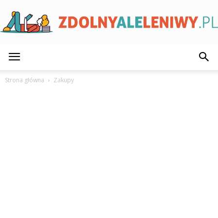
ZdolnyAleLeniwy.pl
Strona główna
Zakupy