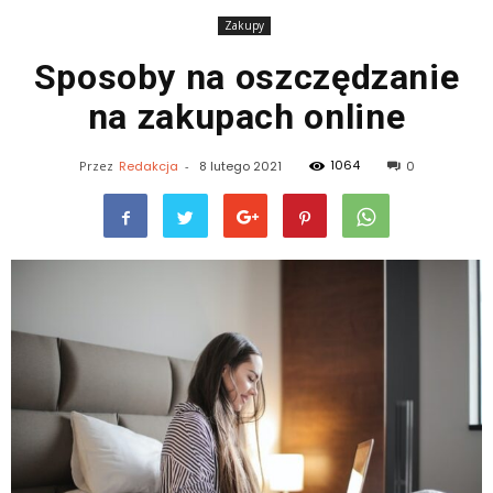
Zakupy
Sposoby na oszczędzanie
na zakupach online
1064
Przez
Redakcja
-
8 lutego 2021
0