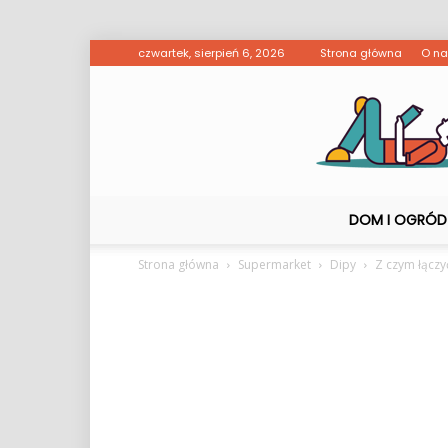
czwartek, sierpień 6, 2026
Strona główna
O n
DOM I OGRÓD
Strona główna
Supermarket
Dipy
Z czym łącz