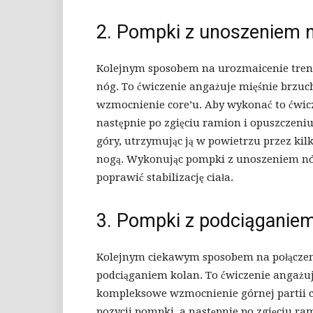
2. Pompki z unoszeniem 
Kolejnym sposobem na urozmaicenie tren
nóg. To ćwiczenie angażuje mięśnie brzuch
wzmocnienie core’u. Aby wykonać to ćwicz
następnie po zgięciu ramion i opuszczeniu 
góry, utrzymując ją w powietrzu przez ki
nogą. Wykonując pompki z unoszeniem nó
poprawić stabilizację ciała.
3. Pompki z podciąganiem
Kolejnym ciekawym sposobem na połączen
podciąganiem kolan. To ćwiczenie angażuj
kompleksowe wzmocnienie górnej partii ci
pozycji pompki, a następnie po zgięciu ram