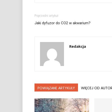
Poprzedni artykuł
Jaki dyfuzor do CO2 w akwarium?
Redakcja
POWIĄZANE ARTYKUŁY
WIĘCEJ OD AUTO