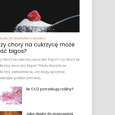
odukty dla diabetyków (cukrzyków)
zy chory na cukrzycę może
eść bigos?
y chory na cukrzycę może jeść bigos? Czy chory na
krzycę może jeść bigos? Wielu chorych na
krzycę zastanawia się, czy mogą spożywać
adycyjne polskie potrawy,...
Ile CO2 potrzebują rośliny?
Jaka deska do prasowania