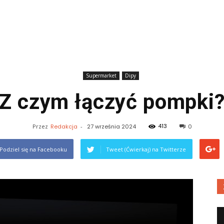
Supermarket
Dipy
Z czym łączyć pompki
413
Przez
Redakcja
-
27 września 2024
0
Podziel się na Facebooku
Tweet (Ćwierkaj) na Twitterze