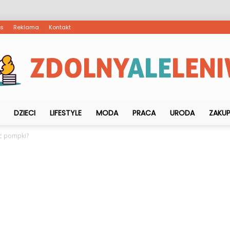
as
Reklama
Kontakt
DZIECI
LIFESTYLE
MODA
PRACA
URODA
ZAKU
ZdolnyAleLeniwy.pl
yć pompki?