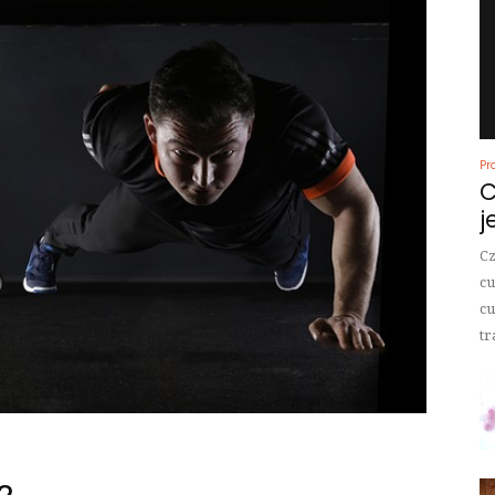
Pr
C
j
Cz
cu
cu
tr