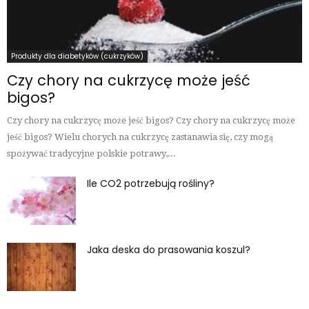
Produkty dla diabetyków (cukrzyków)
Czy chory na cukrzycę może jeść
bigos?
Czy chory na cukrzycę może jeść bigos? Czy chory na cukrzycę może
jeść bigos? Wielu chorych na cukrzycę zastanawia się, czy mogą
spożywać tradycyjne polskie potrawy,...
Ile CO2 potrzebują rośliny?
Jaka deska do prasowania koszul?