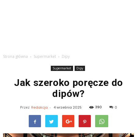
Strona główna
Supermarket
Dipy
Supermarket
Dipy
Jak szeroko poręcze do
dipów?
390
Przez
Redakcja
-
4 września 2025
0