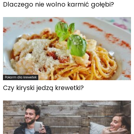
Dlaczego nie wolno karmić gołębi?
Pokarm dla krewetek
Czy kiryski jedzą krewetki?