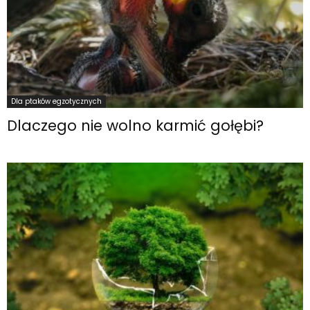
Dla ptaków egzotycznych
Dlaczego nie wolno karmić gołębi?