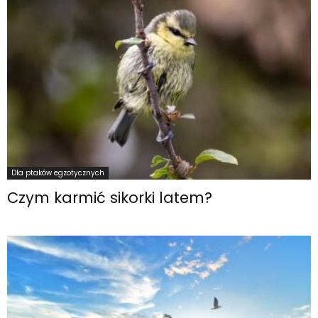
Dla ptaków egzotycznych
Czym karmić sikorki latem?