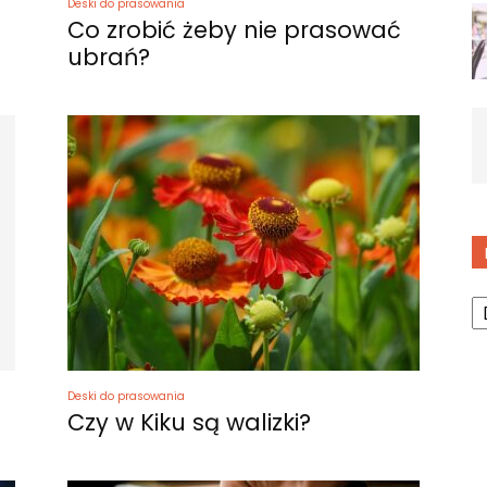
Deski do prasowania
Co zrobić żeby nie prasować
ubrań?
K
Deski do prasowania
Czy w Kiku są walizki?