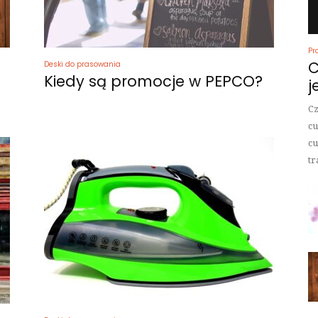
Pr
C
Deski do prasowania
Kiedy są promocje w PEPCO?
j
Cz
cu
cu
tr