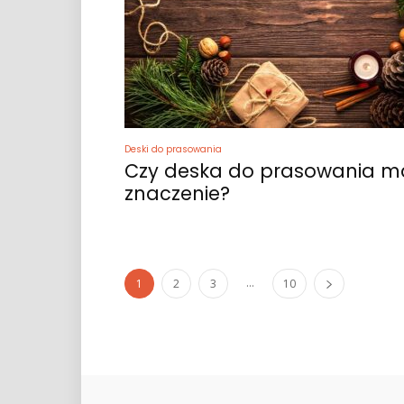
Deski do prasowania
Czy deska do prasowania m
znaczenie?
...
1
2
3
10