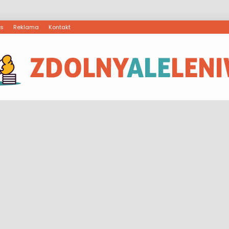
as
Reklama
Kontakt
ZdolnyAleLeniwy.pl