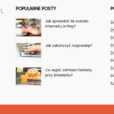
POPULARNE POSTY
P
Jak sprawdzić ile zostało
D
internetu w Play?
D
D
D
Jak zakończyć rozprawkę?
D
P
D
Co wypić zamiast herbaty
przy śniadaniu?
P
F