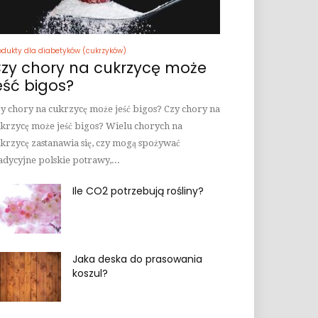
odukty dla diabetyków (cukrzyków)
zy chory na cukrzycę może
eść bigos?
y chory na cukrzycę może jeść bigos? Czy chory na
krzycę może jeść bigos? Wielu chorych na
krzycę zastanawia się, czy mogą spożywać
adycyjne polskie potrawy,...
Ile CO2 potrzebują rośliny?
Jaka deska do prasowania
koszul?