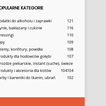
OPULARNE KATEGORIE
odatki do alkoholu i zaprawki
121
ynie, bakłażany i cukinie
116
ressingi
110
ipy
109
żemy, konfitury, powidła
108
rodukty dla hodowców gołębi
107
rożdże piekarskie, instant (suche), świeże
rodukty i akcesoria dla kotów
104
104
arby i barwniki do tkanin, ubrań
102