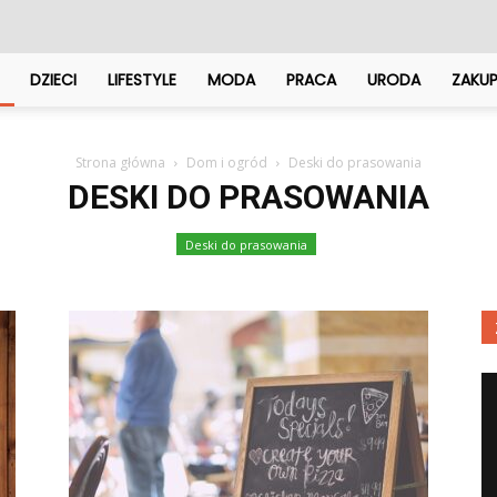
DZIECI
LIFESTYLE
MODA
PRACA
URODA
ZAKU
Strona główna
Dom i ogród
Deski do prasowania
DESKI DO PRASOWANIA
Deski do prasowania