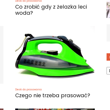
Deski do prasowania
Co zrobić gdy z żelazka leci
woda?
K
Deski do prasowania
Czego nie trzeba prasować?