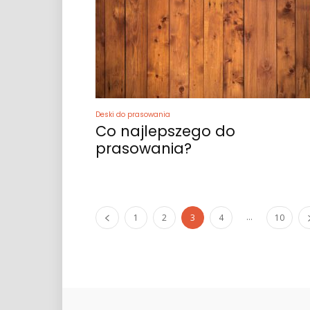
Deski do prasowania
Co najlepszego do
prasowania?
...
1
2
3
4
10