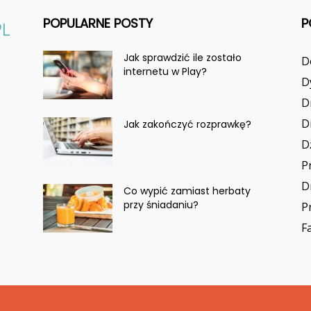
POPULARNE POSTY
P
Jak sprawdzić ile zostało
D
internetu w Play?
D
D
D
Jak zakończyć rozprawkę?
D
P
D
Co wypić zamiast herbaty
przy śniadaniu?
P
F