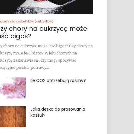
odukty dla diabetyków (cukrzyków)
zy chory na cukrzycę może
eść bigos?
y chory na cukrzycę może jeść bigos? Czy chory na
krzycę może jeść bigos? Wielu chorych na
krzycę zastanawia się, czy mogą spożywać
adycyjne polskie potrawy,...
Ile CO2 potrzebują rośliny?
Jaka deska do prasowania
koszul?