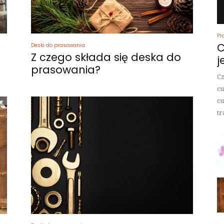
Pr
C
Deski do prasowania
Z czego składa się deska do
j
prasowania?
Cz
cu
cu
tr