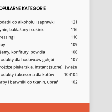
OPULARNE KATEGORIE
odatki do alkoholu i zaprawki
121
ynie, bakłażany i cukinie
116
ressingi
110
ipy
109
żemy, konfitury, powidła
108
rodukty dla hodowców gołębi
107
rożdże piekarskie, instant (suche), świeże
rodukty i akcesoria dla kotów
104
104
arby i barwniki do tkanin, ubrań
102