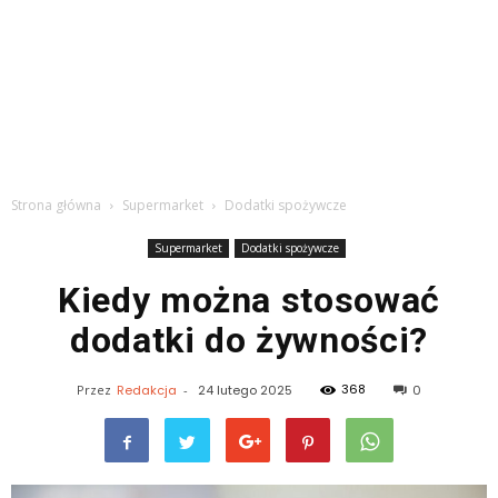
Strona główna
Supermarket
Dodatki spożywcze
Supermarket
Dodatki spożywcze
Kiedy można stosować
dodatki do żywności?
368
Przez
Redakcja
-
24 lutego 2025
0