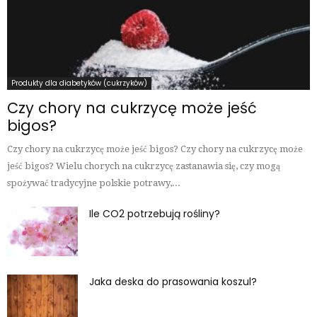
Produkty dla diabetyków (cukrzyków)
Czy chory na cukrzycę może jeść
bigos?
Czy chory na cukrzycę może jeść bigos? Czy chory na cukrzycę może
jeść bigos? Wielu chorych na cukrzycę zastanawia się, czy mogą
spożywać tradycyjne polskie potrawy,...
Ile CO2 potrzebują rośliny?
Jaka deska do prasowania koszul?