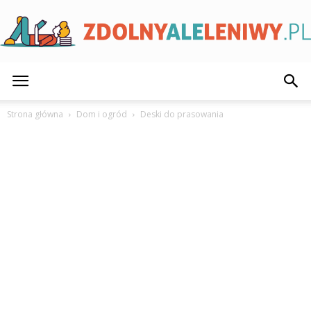
ZdolnyAleLeniwy.pl
Strona główna
Dom i ogród
Deski do prasowania