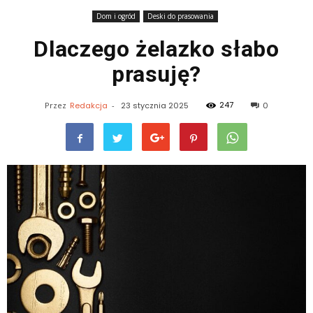
Dom i ogród
Deski do prasowania
Dlaczego żelazko słabo
prasuję?
247
Przez
Redakcja
-
23 stycznia 2025
0