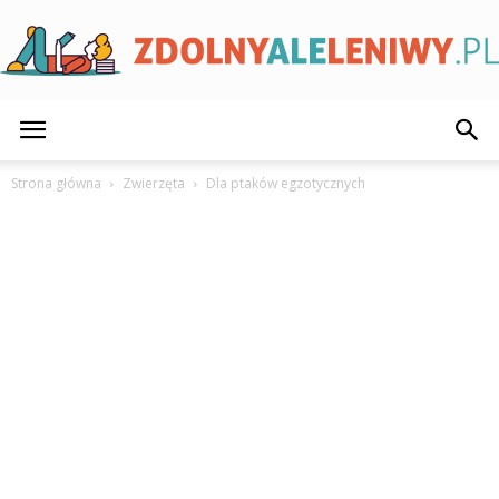
ZdolnyAleLeniwy.pl
Strona główna
Zwierzęta
Dla ptaków egzotycznych