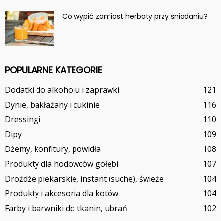
Co wypić zamiast herbaty przy śniadaniu?
POPULARNE KATEGORIE
Dodatki do alkoholu i zaprawki
121
Dynie, bakłażany i cukinie
116
Dressingi
110
Dipy
109
Dżemy, konfitury, powidła
108
Produkty dla hodowców gołębi
107
Drożdże piekarskie, instant (suche), świeże
104
Produkty i akcesoria dla kotów
104
Farby i barwniki do tkanin, ubrań
102