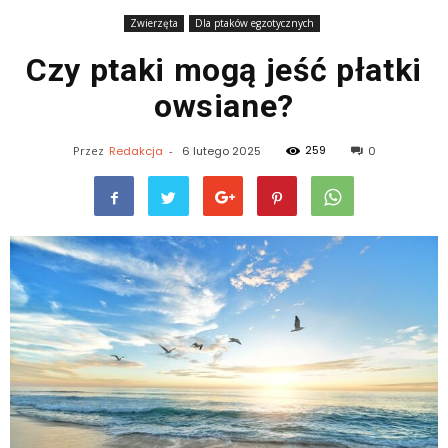
Zwierzęta
Dla ptaków egzotycznych
Czy ptaki mogą jeść płatki
owsiane?
259
Przez
Redakcja
-
6 lutego 2025
0