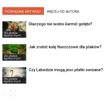
POWIĄZANE ARTYKUŁY
WIĘCEJ OD AUTORA
Dlaczego nie wolno karmić gołębi?
Dla ptaków
egzotycznych
Jak zrobić kulę tłuszczowe dla ptaków?
Dla ptaków
egzotycznych
Czy Labedzie mogą jesc płatki owsiane?
Dla ptaków
egzotycznych