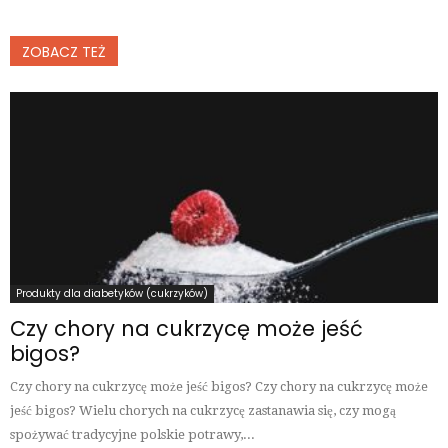
ZOBACZ TEŻ
Produkty dla diabetyków (cukrzyków)
Czy chory na cukrzycę może jeść
bigos?
Czy chory na cukrzycę może jeść bigos? Czy chory na cukrzycę może
jeść bigos? Wielu chorych na cukrzycę zastanawia się, czy mogą
spożywać tradycyjne polskie potrawy,...