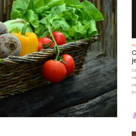
Pr
C
j
Cz
cu
cu
tr