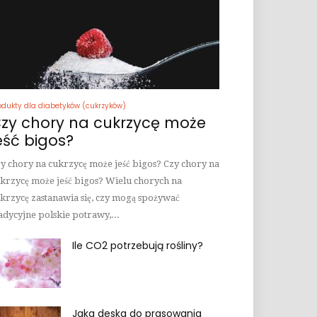
odukty dla diabetyków (cukrzyków)
zy chory na cukrzycę może
eść bigos?
y chory na cukrzycę może jeść bigos? Czy chory na
krzycę może jeść bigos? Wielu chorych na
krzycę zastanawia się, czy mogą spożywać
adycyjne polskie potrawy,...
Ile CO2 potrzebują rośliny?
Jaka deska do prasowania