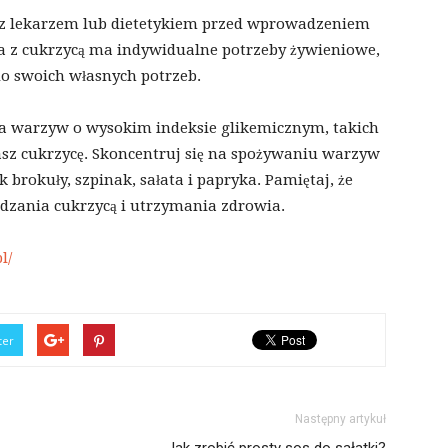
ę z lekarzem lub dietetykiem przed wprowadzeniem
ba z cukrzycą ma indywidualne potrzeby żywieniowe,
do swoich własnych potrzeb.
a warzyw o wysokim indeksie glikemicznym, takich
asz cukrzycę. Skoncentruj się na spożywaniu warzyw
 brokuły, szpinak, sałata i papryka. Pamiętaj, że
ądzania cukrzycą i utrzymania zdrowia.
l/
ter
Następny artykuł