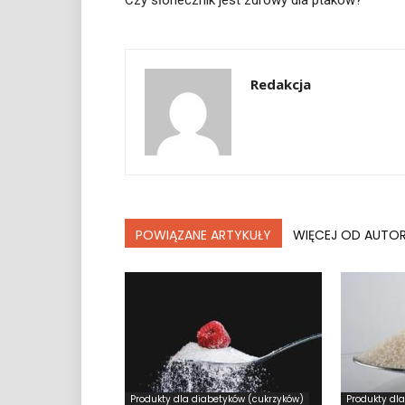
Czy słonecznik jest zdrowy dla ptaków?
Redakcja
POWIĄZANE ARTYKUŁY
WIĘCEJ OD AUTO
Produkty dla diabetyków (cukrzyków)
Produkty dl