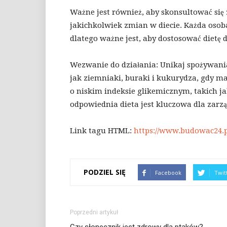
Ważne jest również, aby skonsultować si
jakichkolwiek zmian w diecie. Każda oso
dlatego ważne jest, aby dostosować dietę 
Wezwanie do działania: Unikaj spożywani
jak ziemniaki, buraki i kukurydza, gdy m
o niskim indeksie glikemicznym, takich jak
odpowiednia dieta jest kluczowa dla zarz
Link tagu HTML:
https://www.budowac24.p
PODZIEL SIĘ
Facebook
Twit
Poprzedni artykuł