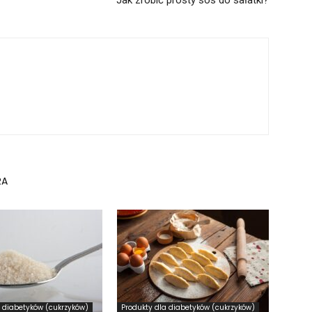
Jak zrobić prosty sos do sałatki?
RA
a diabetyków (cukrzyków)
Produkty dla diabetyków (cukrzyków)