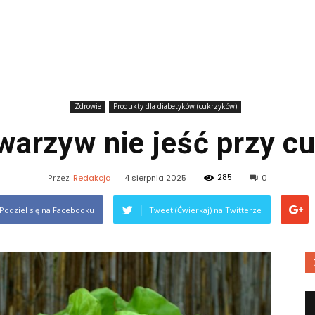
Zdrowie
Produkty dla diabetyków (cukrzyków)
warzyw nie jeść przy c
285
Przez
Redakcja
-
4 sierpnia 2025
0
Podziel się na Facebooku
Tweet (Ćwierkaj) na Twitterze