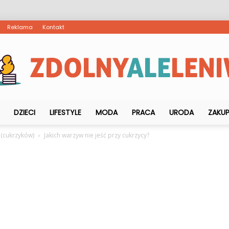
Reklama
Kontakt
DZIECI
LIFESTYLE
MODA
PRACA
URODA
ZAKU
ZdolnyAleLeniwy.pl
 (cukrzyków)
Jakich warzyw nie jeść przy cukrzycy?