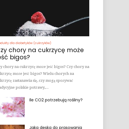
odukty dla diabetyków (cukrzyków)
zy chory na cukrzycę może
eść bigos?
y chory na cukrzycę może jeść bigos? Czy chory na
krzycę może jeść bigos? Wielu chorych na
krzycę zastanawia się, czy mogą spożywać
adycyjne polskie potrawy,...
Ile CO2 potrzebują rośliny?
Jaka deska do prasowania