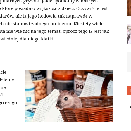
popularnych gryzoni, jakie spotkamy w naszych
które posiadało większość z dzieci. Oczywiście jest
miarów, ale iż jego hodowla tak naprawdę w
nie stanowi żadnego problemu. Niestety wiele
nie wie nic na jego temat, oprócz tego iż jest jak
iedniej dla niego klatki.
cie
ędziemy
nie
od
K
go czego