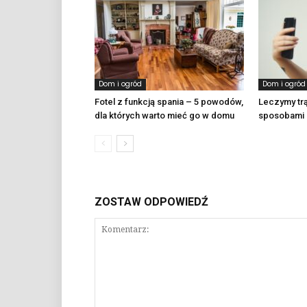
Dom i ogród
Dom i ogród
Fotel z funkcją spania – 5 powodów,
Leczymy tr
dla których warto mieć go w domu
sposobami
ZOSTAW ODPOWIEDŹ