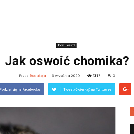
Dom i ogród
Jak oswoić chomika?
1297
Przez
Redakcja
-
6 września 2020
0
Podziel się na Facebooku
Tweet (Ćwierkaj) na Twitterze