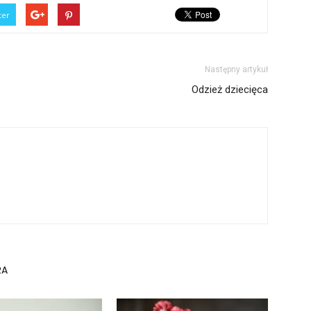
ter
Następny artykuł
Odzież dziecięca
RA