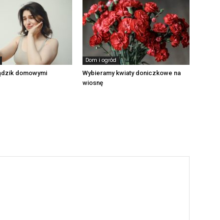
Dom i ogród
ądzik domowymi
Wybieramy kwiaty doniczkowe na
wiosnę