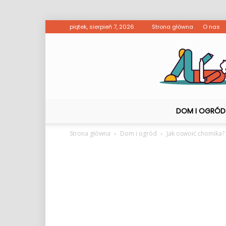
piątek, sierpień 7, 2026
Strona główna
O nas
DOM I OGRÓD
Strona główna
Dom i ogród
Jak oswoić chomika?