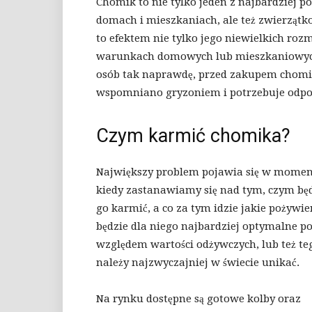
Chomik to nie tylko jeden z najbardziej 
domach i mieszkaniach, ale też zwierzątko 
to efektem nie tylko jego niewielkich roz
warunkach domowych lub mieszkaniowych 
osób tak naprawdę, przed zakupem chomika 
wspomniano gryzoniem i potrzebuje odpow
Czym karmić chomika?
Największy problem pojawia się w momen
kiedy zastanawiamy się nad tym, czym b
go karmić, a co za tym idzie jakie pożywie
będzie dla niego najbardziej optymalne p
względem wartości odżywczych, lub też te
należy najzwyczajniej w świecie unikać.
Na rynku dostępne są gotowe kolby oraz