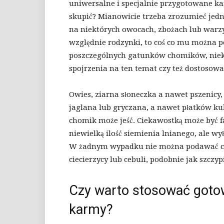
uniwersalne i specjalnie przygotowane ka
skupić? Mianowicie trzeba zrozumieć jedn
na niektórych owocach, zbożach lub warz
względnie rodzynki, to coś co mu można po
poszczególnych gatunków chomików, niek
spojrzenia na ten temat czy też dostosow
Owies, ziarna słoneczka a nawet pszenicy
jaglana lub gryczana, a nawet płatków ku
chomik może jeść. Ciekawostką może być fak
niewielką ilość siemienia lnianego, ale wy
W żadnym wypadku nie można podawać cho
ciecierzycy lub cebuli, podobnie jak szczy
Czy warto stosować gotow
karmy?