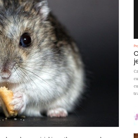
Pr
C
j
Cz
cu
cu
tr