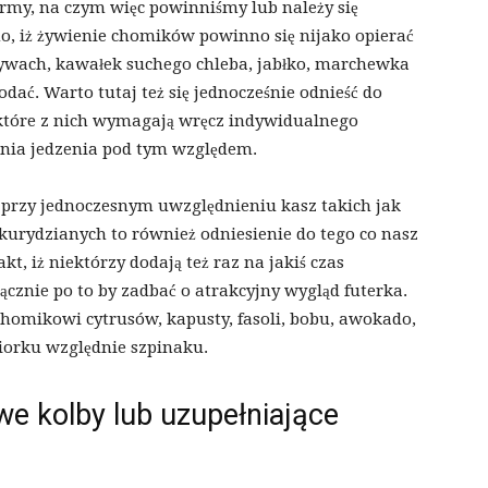
rmy, na czym więc powinniśmy lub należy się
o, iż żywienie chomików powinno się nijako opierać
ywach, kawałek suchego chleba, jabłko, marchewka
dać. Warto tutaj też się jednocześnie odnieść do
tóre z nich wymagają wręcz indywidualnego
ania jedzenia pod tym względem.
, przy jednoczesnym uwzględnieniu kasz takich jak
kurydzianych to również odniesienie do tego co nasz
t, iż niektórzy dodają też raz na jakiś czas
łącznie po to by zadbać o atrakcyjny wygląd futerka.
mikowi cytrusów, kapusty, fasoli, bobu, awokado,
piorku względnie szpinaku.
e kolby lub uzupełniające