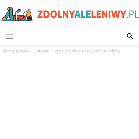
ZdolnyAleLeniwy.pl
Strona główna
Zdrowie
Produkty dla diabetyków (cukrzyków)