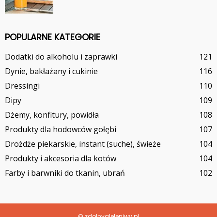
POPULARNE KATEGORIE
Dodatki do alkoholu i zaprawki
121
Dynie, bakłażany i cukinie
116
Dressingi
110
Dipy
109
Dżemy, konfitury, powidła
108
Produkty dla hodowców gołębi
107
Drożdże piekarskie, instant (suche), świeże
104
Produkty i akcesoria dla kotów
104
Farby i barwniki do tkanin, ubrań
102
© zdolnyaleleniwy.pl