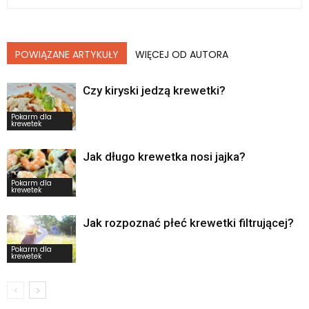
POWIĄZANE ARTYKUŁY
WIĘCEJ OD AUTORA
Czy kiryski jedzą krewetki?
Pokarm dla
krewetek
Jak długo krewetka nosi jajka?
Pokarm dla
krewetek
Jak rozpoznać płeć krewetki filtrującej?
Pokarm dla
krewetek