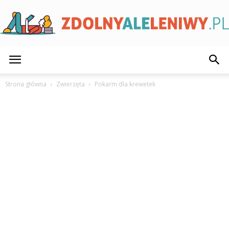
ZdolnyAleLeniwy.pl
Strona główna
Zwierzęta
Pokarm dla krewetek