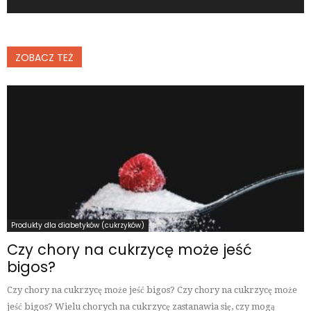
ZOBACZ TEŻ
Produkty dla diabetyków (cukrzyków)
Czy chory na cukrzycę może jeść
bigos?
Czy chory na cukrzycę może jeść bigos? Czy chory na cukrzycę może
jeść bigos? Wielu chorych na cukrzycę zastanawia się, czy mogą