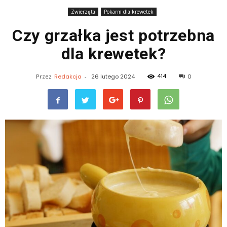
Zwierzęta
Pokarm dla krewetek
Czy grzałka jest potrzebna
dla krewetek?
414
Przez
Redakcja
-
26 lutego 2024
0