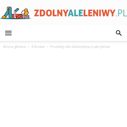
ZdolnyAleLeniwy.pl
Strona główna
Zdrowie
Produkty dla diabetyków (cukrzyków)