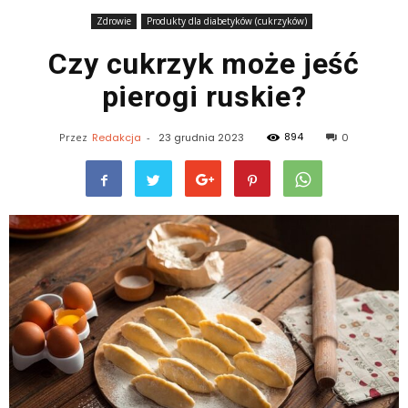
Zdrowie
Produkty dla diabetyków (cukrzyków)
Czy cukrzyk może jeść
pierogi ruskie?
894
Przez
Redakcja
-
23 grudnia 2023
0