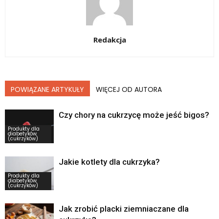
Redakcja
POWIĄZANE ARTYKUŁY
WIĘCEJ OD AUTORA
Czy chory na cukrzycę może jeść bigos?
Produkty dla
diabetyków
(cukrzyków)
Jakie kotlety dla cukrzyka?
Produkty dla
diabetyków
(cukrzyków)
Jak zrobić placki ziemniaczane dla