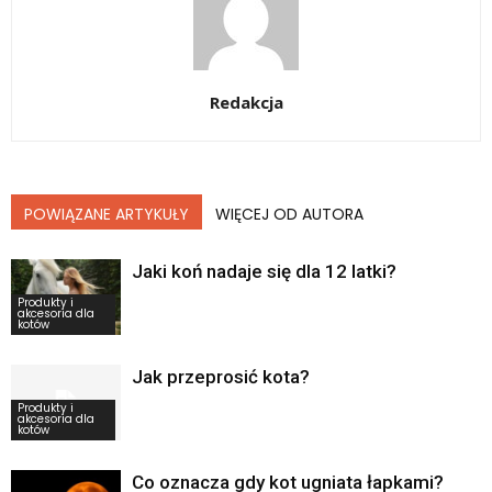
Redakcja
POWIĄZANE ARTYKUŁY
WIĘCEJ OD AUTORA
Jaki koń nadaje się dla 12 latki?
Produkty i
akcesoria dla
kotów
Jak przeprosić kota?
Produkty i
akcesoria dla
kotów
Co oznacza gdy kot ugniata łapkami?