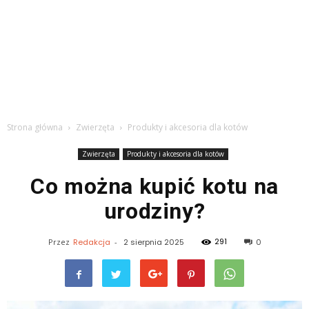
Strona główna
Zwierzęta
Produkty i akcesoria dla kotów
Zwierzęta
Produkty i akcesoria dla kotów
Co można kupić kotu na
urodziny?
291
Przez
Redakcja
-
2 sierpnia 2025
0