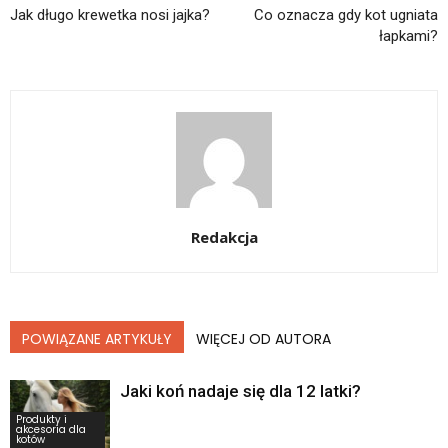
Jak długo krewetka nosi jajka?
Co oznacza gdy kot ugniata
łapkami?
Redakcja
POWIĄZANE ARTYKUŁY
WIĘCEJ OD AUTORA
Jaki koń nadaje się dla 12 latki?
Produkty i
akcesoria dla
kotów