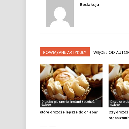
Redakcja
POWIĄZANE ARTYKUŁY
WIĘCEJ OD AUTO
Drożdże piekarskie, instant (suche),
Drożdże piek
świeże
świeże
Które drożdże lepsze do chleba?
Czy drożdż
organizmu?