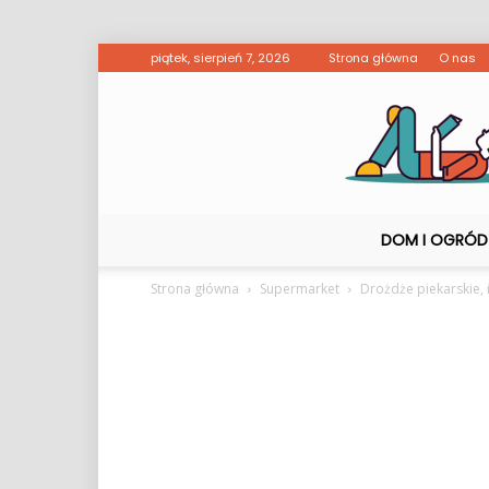
piątek, sierpień 7, 2026
Strona główna
O nas
DOM I OGRÓD
Strona główna
Supermarket
Drożdże piekarskie, i