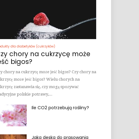
odukty dla diabetyków (cukrzyków)
zy chory na cukrzycę może
eść bigos?
y chory na cukrzycę może jeść bigos? Czy chory na
krzycę może jeść bigos? Wielu chorych na
krzycę zastanawia się, czy mogą spożywać
adycyjne polskie potrawy,...
Ile CO2 potrzebują rośliny?
Jaka deska do prasowania