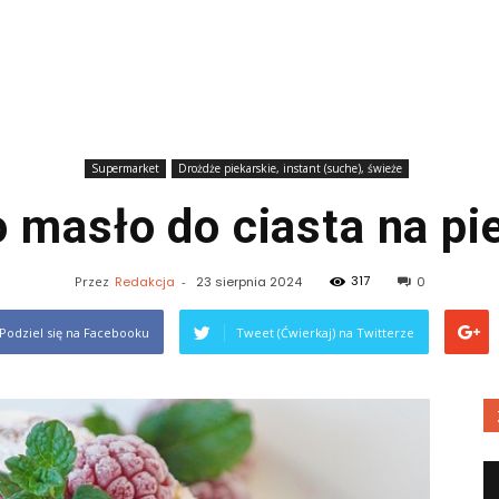
Supermarket
Drożdże piekarskie, instant (suche), świeże
 masło do ciasta na pi
317
Przez
Redakcja
-
23 sierpnia 2024
0
Podziel się na Facebooku
Tweet (Ćwierkaj) na Twitterze