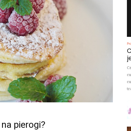
Pr
C
j
Cz
cu
cu
tr
na pierogi?