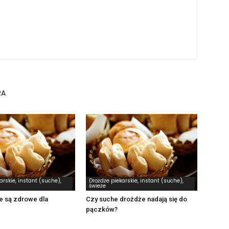
RA
arskie, instant (suche),
Drożdże piekarskie, instant (suche),
świeże
e są zdrowe dla
Czy suche drożdże nadają się do
pączków?