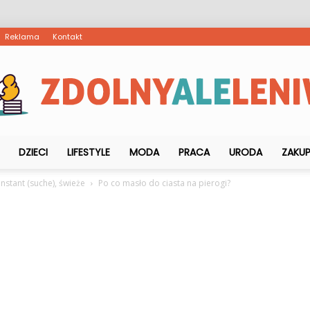
Reklama
Kontakt
DZIECI
LIFESTYLE
MODA
PRACA
URODA
ZAKU
ZdolnyAleLeniwy.pl
nstant (suche), świeże
Po co masło do ciasta na pierogi?