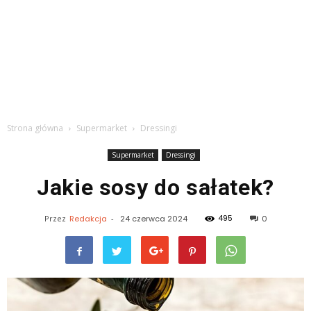
Strona główna
Supermarket
Dressingi
Supermarket
Dressingi
Jakie sosy do sałatek?
495
Przez
Redakcja
-
24 czerwca 2024
0