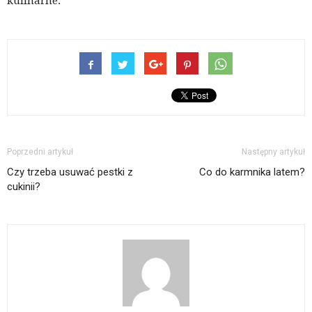
kulinarne.
Poprzedni artykuł
Następny artykuł
Czy trzeba usuwać pestki z
Co do karmnika latem?
cukinii?