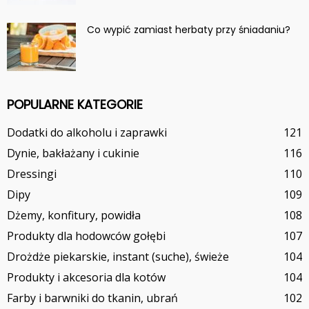
Co wypić zamiast herbaty przy śniadaniu?
POPULARNE KATEGORIE
Dodatki do alkoholu i zaprawki
121
Dynie, bakłażany i cukinie
116
Dressingi
110
Dipy
109
Dżemy, konfitury, powidła
108
Produkty dla hodowców gołębi
107
Drożdże piekarskie, instant (suche), świeże
104
Produkty i akcesoria dla kotów
104
Farby i barwniki do tkanin, ubrań
102