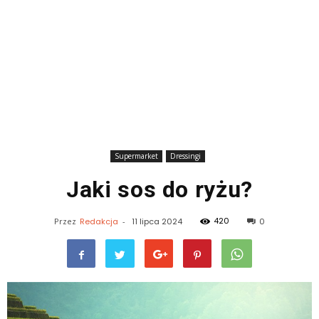
Supermarket
Dressingi
Jaki sos do ryżu?
420
Przez
Redakcja
-
11 lipca 2024
0