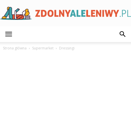
ZdolnyAleLeniwy.pl
Strona główna
Supermarket
Dressingi