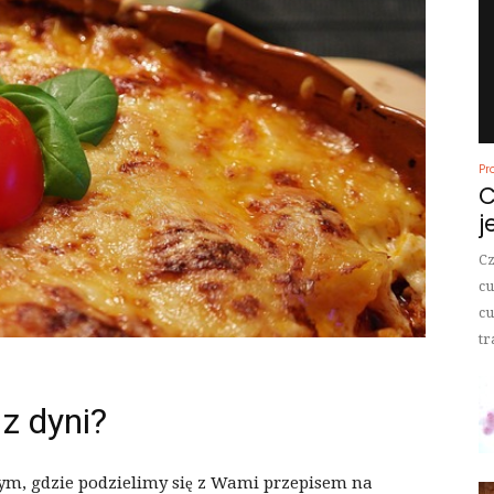
Pr
C
j
Cz
cu
cu
tr
z dyni?
, gdzie podzielimy się z Wami przepisem na