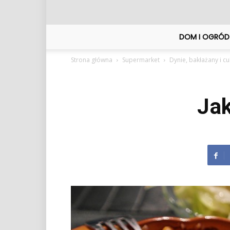
DOM I OGRÓD
Strona główna
Supermarket
Dynie, bakłażany i cu
Jak