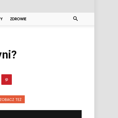
PY
ZDROWIE
yni?
ZOBACZ TEŻ