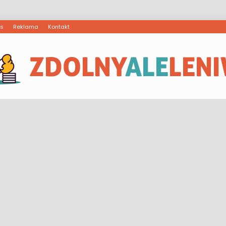
as
Reklama
Kontakt
ZdolnyAleLeniwy.pl