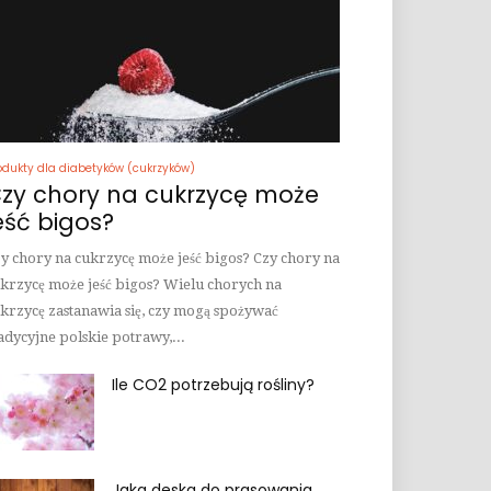
odukty dla diabetyków (cukrzyków)
zy chory na cukrzycę może
eść bigos?
y chory na cukrzycę może jeść bigos? Czy chory na
krzycę może jeść bigos? Wielu chorych na
krzycę zastanawia się, czy mogą spożywać
adycyjne polskie potrawy,...
Ile CO2 potrzebują rośliny?
Jaka deska do prasowania