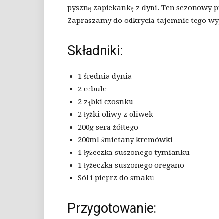
pyszną zapiekankę z dyni. Ten sezonowy pr
Zapraszamy do odkrycia tajemnic tego wy
Składniki:
1 średnia dynia
2 cebule
2 ząbki czosnku
2 łyżki oliwy z oliwek
200g sera żółtego
200ml śmietany kremówki
1 łyżeczka suszonego tymianku
1 łyżeczka suszonego oregano
Sól i pieprz do smaku
Przygotowanie: