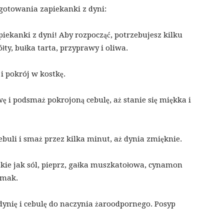
gotowania zapiekanki z dyni:
ekanki z dyni! Aby rozpocząć, potrzebujesz kilku
ółty, bułka tarta, przyprawy i oliwa.
 i pokrój w kostkę.
wę i podsmaż pokrojoną cebulę, aż stanie się miękka i
ebuli i smaż przez kilka minut, aż dynia zmięknie.
akie jak sól, pieprz, gałka muszkatołowa, cynamon
smak.
dynię i cebulę do naczynia żaroodpornego. Posyp