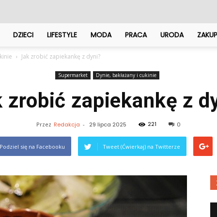
DZIECI
LIFESTYLE
MODA
PRACA
URODA
ZAKU
kinie
Jak zrobić zapiekankę z dyni?
Supermarket
Dynie, bakłażany i cukinie
 zrobić zapiekankę z d
221
Przez
Redakcja
-
29 lipca 2025
0
Podziel się na Facebooku
Tweet (Ćwierkaj) na Twitterze