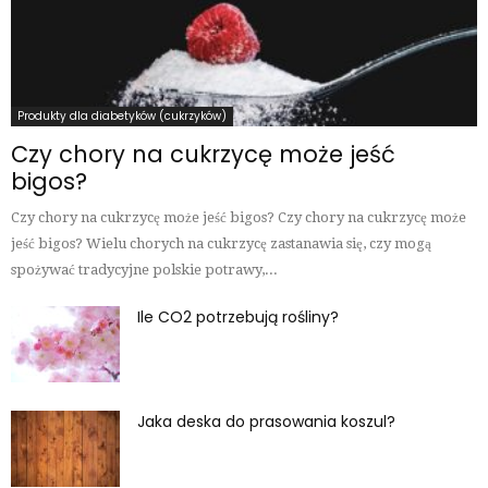
Produkty dla diabetyków (cukrzyków)
Czy chory na cukrzycę może jeść
bigos?
Czy chory na cukrzycę może jeść bigos? Czy chory na cukrzycę może
jeść bigos? Wielu chorych na cukrzycę zastanawia się, czy mogą
spożywać tradycyjne polskie potrawy,...
Ile CO2 potrzebują rośliny?
Jaka deska do prasowania koszul?