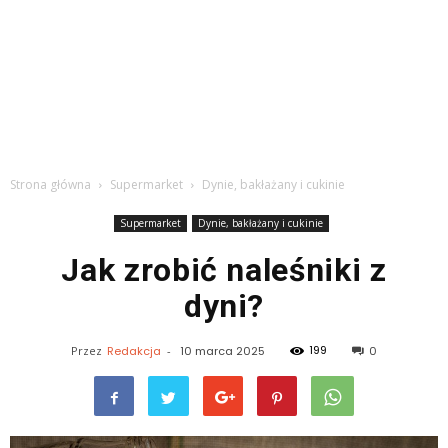
Strona główna
Supermarket
Dynie, bakłażany i cukinie
Supermarket
Dynie, bakłażany i cukinie
Jak zrobić naleśniki z
dyni?
199
Przez
Redakcja
-
10 marca 2025
0