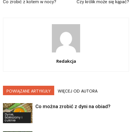
Co zrobić z kotem w nocy?
Czy królik może się kąpać?
Redakcja
POWIĄZANE ARTYKUŁY
WIĘCEJ OD AUTORA
Co można zrobić z dyni na obiad?
Dynie,
bakłażany i
cukinie