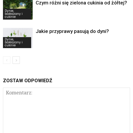
Czym różni się zielona cukinia od żółtej?
Dynie,
bakłażany i
cukinie
Jakie przyprawy pasują do dyni?
Dynie,
bakłażany i
cukinie
ZOSTAW ODPOWIEDŹ