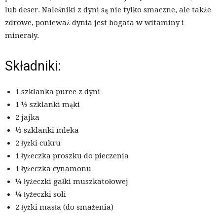
lub deser. Naleśniki z dyni są nie tylko smaczne, ale także
zdrowe, ponieważ dynia jest bogata w witaminy i
minerały.
Składniki:
1 szklanka puree z dyni
1 ½ szklanki mąki
2 jajka
½ szklanki mleka
2 łyżki cukru
1 łyżeczka proszku do pieczenia
1 łyżeczka cynamonu
¼ łyżeczki gałki muszkatołowej
¼ łyżeczki soli
2 łyżki masła (do smażenia)