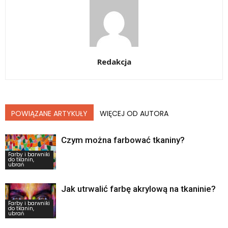
Redakcja
POWIĄZANE ARTYKUŁY
WIĘCEJ OD AUTORA
Czym można farbować tkaniny?
Farby i barwniki
do tkanin,
ubrań
Jak utrwalić farbę akrylową na tkaninie?
Farby i barwniki
do tkanin,
ubrań