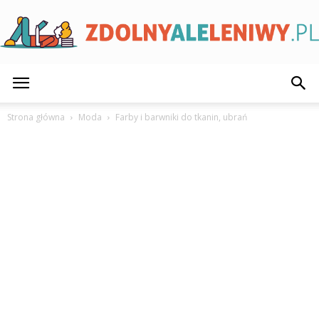
ZdolnyAleLeniwy.pl
Strona główna
Moda
Farby i barwniki do tkanin, ubrań