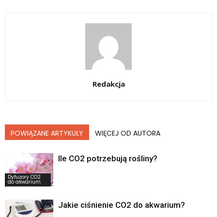
Redakcja
POWIĄZANE ARTYKUŁY
WIĘCEJ OD AUTORA
Ile CO2 potrzebują rośliny?
Dyfuzory CO2
do akwarium
Jakie ciśnienie CO2 do akwarium?