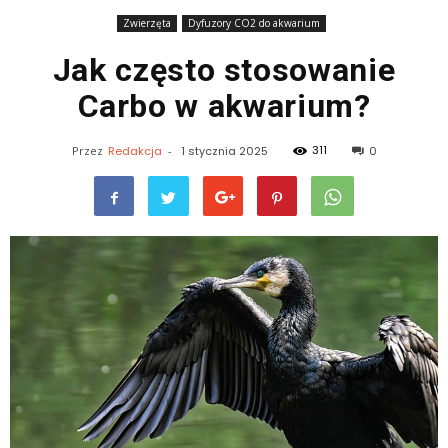
Zwierzęta
Dyfuzory CO2 do akwarium
Jak często stosowanie
Carbo w akwarium?
311
Przez
Redakcja
-
1 stycznia 2025
0