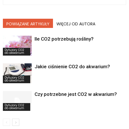
POWIĄZANE ARTYKUŁY
WIĘCEJ OD AUTORA
Ile CO2 potrzebują rośliny?
Dyfuzory CO2
do akwarium
Jakie ciśnienie CO2 do akwarium?
Dyfuzory CO2
do akwarium
Czy potrzebne jest CO2 w akwarium?
Dyfuzory CO2
do akwarium