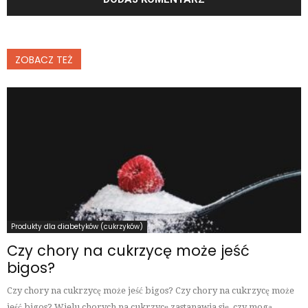
ZOBACZ TEŻ
Produkty dla diabetyków (cukrzyków)
Czy chory na cukrzycę może jeść
bigos?
Czy chory na cukrzycę może jeść bigos? Czy chory na cukrzycę może
jeść bigos? Wielu chorych na cukrzycę zastanawia się, czy mogą