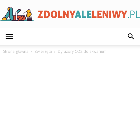
ZdolnyAleLeniwy.pl
Strona główna
Zwierzęta
Dyfuzory CO2 do akwarium