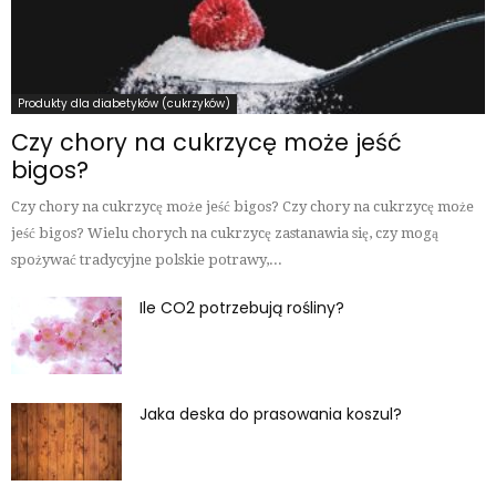
Produkty dla diabetyków (cukrzyków)
Czy chory na cukrzycę może jeść
bigos?
Czy chory na cukrzycę może jeść bigos? Czy chory na cukrzycę może
jeść bigos? Wielu chorych na cukrzycę zastanawia się, czy mogą
spożywać tradycyjne polskie potrawy,...
Ile CO2 potrzebują rośliny?
Jaka deska do prasowania koszul?