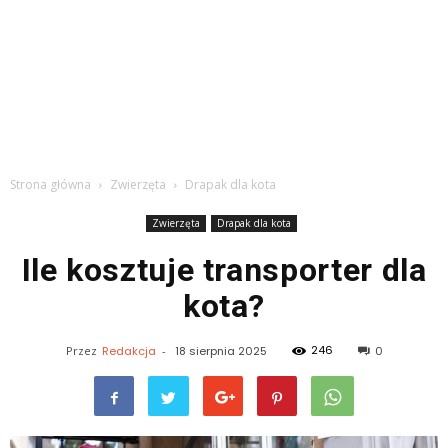
Strona główna
Zwierzęta
Drapak dla kota
Zwierzęta
Drapak dla kota
Ile kosztuje transporter dla
kota?
246
Przez
Redakcja
-
18 sierpnia 2025
0