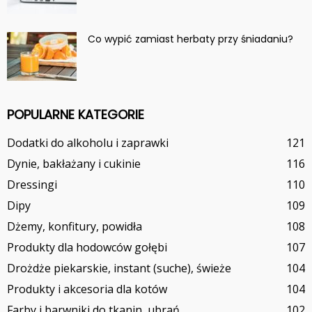
Co wypić zamiast herbaty przy śniadaniu?
POPULARNE KATEGORIE
Dodatki do alkoholu i zaprawki
121
Dynie, bakłażany i cukinie
116
Dressingi
110
Dipy
109
Dżemy, konfitury, powidła
108
Produkty dla hodowców gołębi
107
Drożdże piekarskie, instant (suche), świeże
104
Produkty i akcesoria dla kotów
104
Farby i barwniki do tkanin, ubrań
102