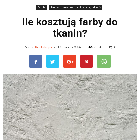
Moda
Farby i barwniki do tkanin, ubrań
Ile kosztują farby do
tkanin?
353
Przez
Redakcja
-
17 lipca 2024
0