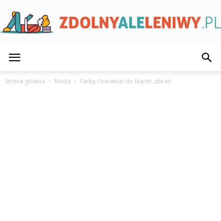
ZdolnyAleLeniwy.pl
Strona główna
Moda
Farby i barwniki do tkanin, ubrań