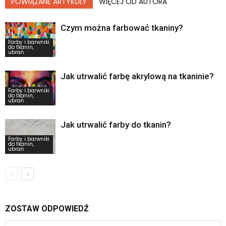
POWIĄZANE ARTYKUŁY
WIĘCEJ OD AUTORA
Czym można farbować tkaniny?
Farby i barwniki
do tkanin,
ubrań
Jak utrwalić farbę akrylową na tkaninie?
Farby i barwniki
do tkanin,
ubrań
Jak utrwalić farby do tkanin?
Farby i barwniki
do tkanin,
ubrań
ZOSTAW ODPOWIEDŹ