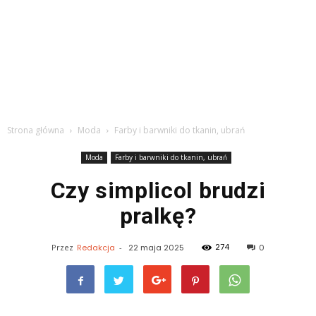
Strona główna
Moda
Farby i barwniki do tkanin, ubrań
Moda
Farby i barwniki do tkanin, ubrań
Czy simplicol brudzi
pralkę?
274
Przez
Redakcja
-
22 maja 2025
0