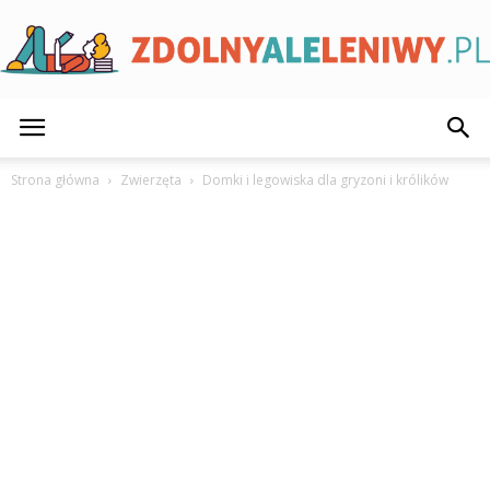
ZdolnyAleLeniwy.pl
Strona główna
Zwierzęta
Domki i legowiska dla gryzoni i królików