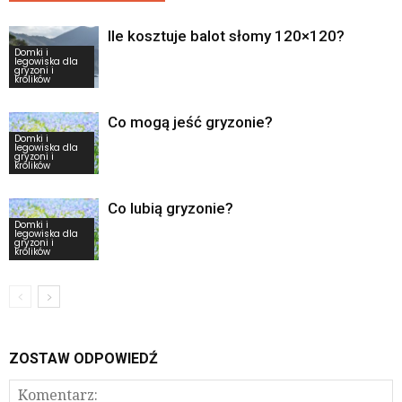
Ile kosztuje balot słomy 120×120?
Domki i
legowiska dla
gryzoni i
królików
Co mogą jeść gryzonie?
Domki i
legowiska dla
gryzoni i
królików
Co lubią gryzonie?
Domki i
legowiska dla
gryzoni i
królików
ZOSTAW ODPOWIEDŹ