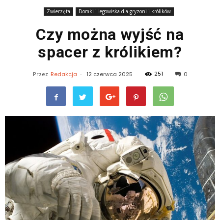
Zwierzęta
Domki i legowiska dla gryzoni i królików
Czy można wyjść na
spacer z królikiem?
251
Przez
Redakcja
-
12 czerwca 2025
0