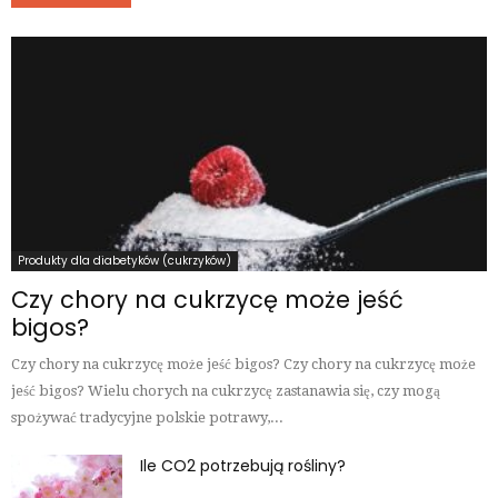
Produkty dla diabetyków (cukrzyków)
Czy chory na cukrzycę może jeść
bigos?
Czy chory na cukrzycę może jeść bigos? Czy chory na cukrzycę może
jeść bigos? Wielu chorych na cukrzycę zastanawia się, czy mogą
spożywać tradycyjne polskie potrawy,...
Ile CO2 potrzebują rośliny?