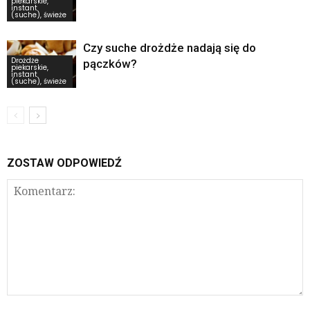
piekarskie,
instant
(suche), świeże
Czy suche drożdże nadają się do
Drożdże
pączków?
piekarskie,
instant
(suche), świeże
ZOSTAW ODPOWIEDŹ