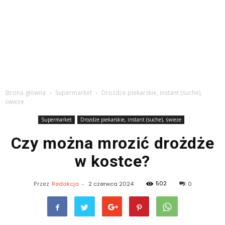
Strona główna
Supermarket
Drożdże piekarskie, instant (suche),
świeże
Supermarket
Drożdże piekarskie, instant (suche), świeże
Czy można mrozić drożdże
w kostce?
502
Przez
Redakcja
-
2 czerwca 2024
0