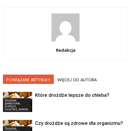
Redakcja
POWIĄZANE ARTYKUŁY
WIĘCEJ OD AUTORA
Które drożdże lepsze do chleba?
Drożdże
piekarskie,
instant
(suche), świeże
Czy drożdże są zdrowe dla organizmu?
Drożdże