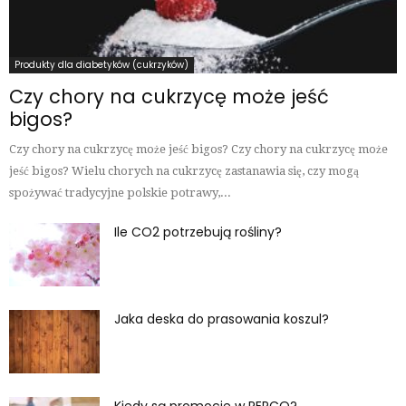
Produkty dla diabetyków (cukrzyków)
Czy chory na cukrzycę może jeść
bigos?
Czy chory na cukrzycę może jeść bigos? Czy chory na cukrzycę może
jeść bigos? Wielu chorych na cukrzycę zastanawia się, czy mogą
spożywać tradycyjne polskie potrawy,...
Ile CO2 potrzebują rośliny?
Jaka deska do prasowania koszul?
Kiedy są promocje w PEPCO?