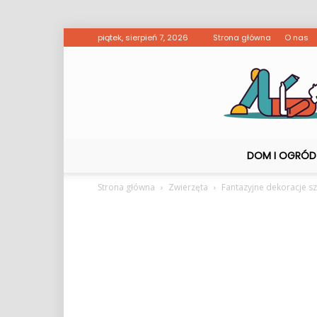
piątek, sierpień 7, 2026
Strona główna
O nas
DOM I OGRÓD
Strona główna
Zwierzęta
Fantazyjne dekoracje s