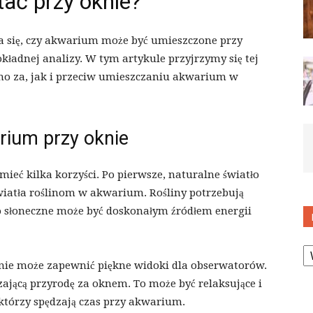
ać przy oknie?
 się, czy akwarium może być umieszczone przy
ładnej analizy. W tym artykule przyjrzymy się tej
o za, jak i przeciw umieszczaniu akwarium w
rium przy oknie
eć kilka korzyści. Po pierwsze, naturalne światło
wiatła roślinom w akwarium. Rośliny potrzebują
ło słoneczne może być doskonałym źródłem energii
K
nie może zapewnić piękne widoki dla obserwatorów.
ającą przyrodę za oknem. To może być relaksujące i
którzy spędzają czas przy akwarium.