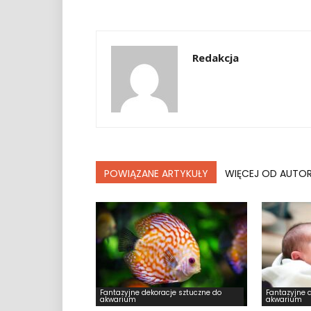
Redakcja
POWIĄZANE ARTYKUŁY
WIĘCEJ OD AUTO
Fantazyjne dekoracje sztuczne do
Fantazyjne 
akwarium
akwarium