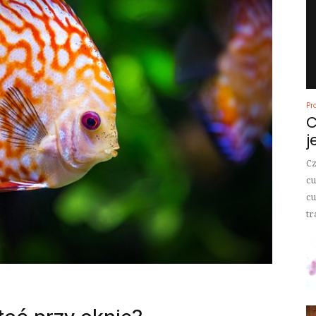
Pr
C
j
Cz
cu
cu
tr