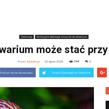
Zwierzęta
Fantazyjne dekoracje sztuczne do akwarium
warium może stać przy
344
Przez
Redakcja
-
22 lipca 2025
0
Podziel się na Facebooku
Tweet (Ćwierkaj) na Twitterze