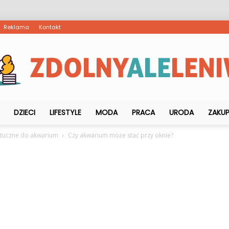
Reklama
Kontakt
DZIECI
LIFESTYLE
MODA
PRACA
URODA
ZAKU
ZdolnyAleLeniwy.pl
ztuczne do akwarium
Czy akwarium może stać przy oknie?