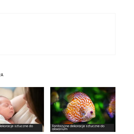
RA
dekoracje sztuczne do
Fantazyjne dekoracje sztuczne do
akwarium