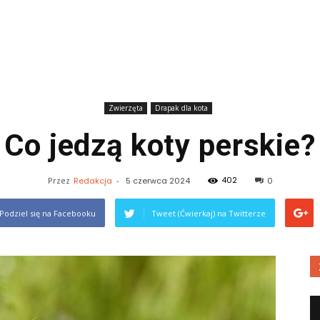
Zwierzęta
Drapak dla kota
Co jedzą koty perskie?
402
Przez
Redakcja
-
5 czerwca 2024
0
Podziel się na Facebooku
Tweet (Ćwierkaj) na Twitterze