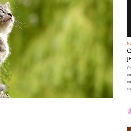
Pr
C
j
Cz
cu
cu
tr