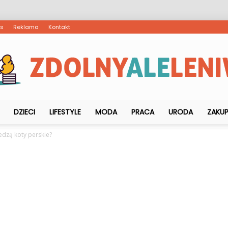
as
Reklama
Kontakt
DZIECI
LIFESTYLE
MODA
PRACA
URODA
ZAKU
ZdolnyAleLeniwy.pl
edzą koty perskie?