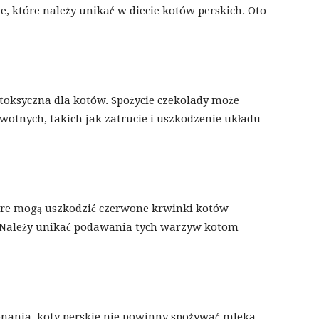
, które należy unikać w diecie kotów perskich. Oto
 toksyczna dla kotów. Spożycie czekolady może
tnych, takich jak zatrucie i uszkodzenie układu
tóre mogą uszkodzić czerwone krwinki kotów
i. Należy unikać podawania tych warzyw kotom
nania, koty perskie nie powinny spożywać mleka