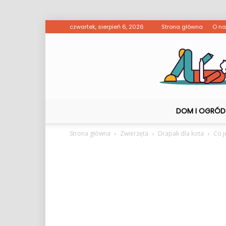
czwartek, sierpień 6, 2026
Strona główna
O n
DOM I OGRÓD
Strona główna
Zwierzęta
Drapak dla kota
Co j