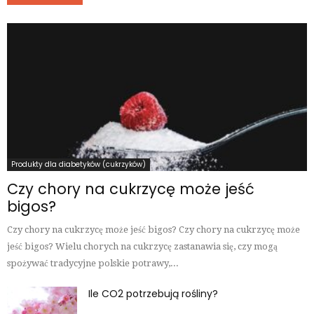
Produkty dla diabetyków (cukrzyków)
Czy chory na cukrzycę może jeść
bigos?
Czy chory na cukrzycę może jeść bigos? Czy chory na cukrzycę może
jeść bigos? Wielu chorych na cukrzycę zastanawia się, czy mogą
spożywać tradycyjne polskie potrawy,...
Ile CO2 potrzebują rośliny?