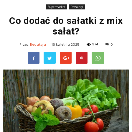
Supermarket
Dressingi
Co dodać do sałatki z mix
sałat?
374
Przez
Redakcja
-
16 kwietnia 2025
0