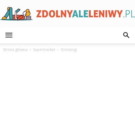
ZdolnyAleLeniwy.pl
Strona główna
Supermarket
Dressingi