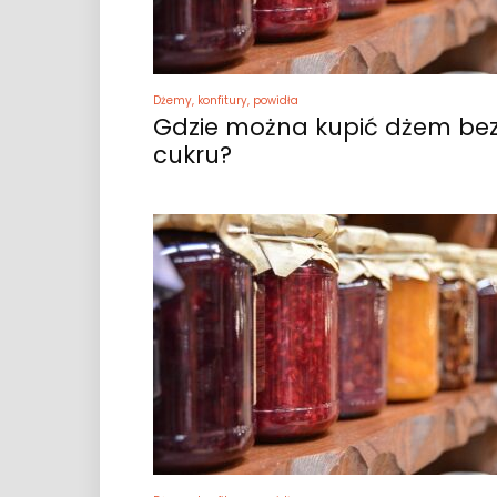
Dżemy, konfitury, powidła
Gdzie można kupić dżem be
cukru?