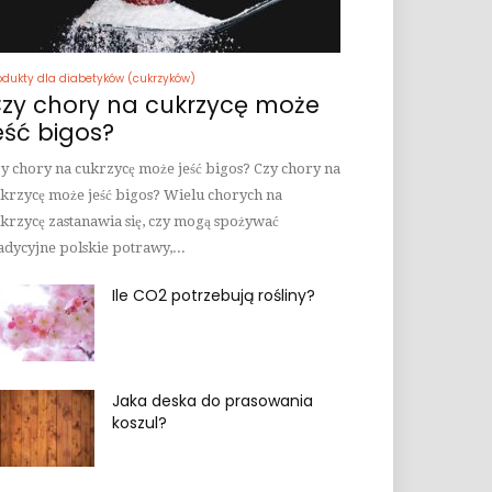
odukty dla diabetyków (cukrzyków)
zy chory na cukrzycę może
eść bigos?
y chory na cukrzycę może jeść bigos? Czy chory na
krzycę może jeść bigos? Wielu chorych na
krzycę zastanawia się, czy mogą spożywać
adycyjne polskie potrawy,...
Ile CO2 potrzebują rośliny?
Jaka deska do prasowania
koszul?