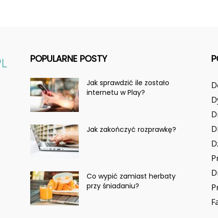
POPULARNE POSTY
P
Jak sprawdzić ile zostało
D
internetu w Play?
D
D
D
Jak zakończyć rozprawkę?
D
P
D
Co wypić zamiast herbaty
przy śniadaniu?
P
F