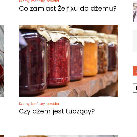
Dżemy, konfitury, powidła
Co zamiast Żelfixu do dżemu?
K
Dżemy, konfitury, powidła
Czy dżem jest tuczący?