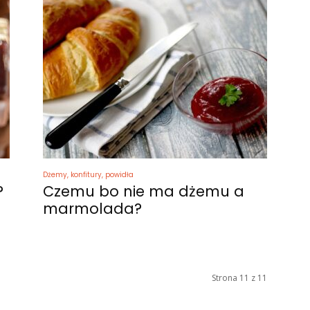
Dżemy, konfitury, powidła
?
Czemu bo nie ma dżemu a
marmolada?
Strona 11 z 11