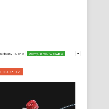
bakłażany i cukinie
Dżemy, konfitury, powidła
ZOBACZ TEŻ