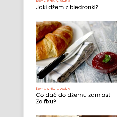
Dżemy, konfitury, powidła
Jaki dżem z biedronki?
Dżemy, konfitury, powidła
Co dać do dżemu zamiast
Żelfixu?