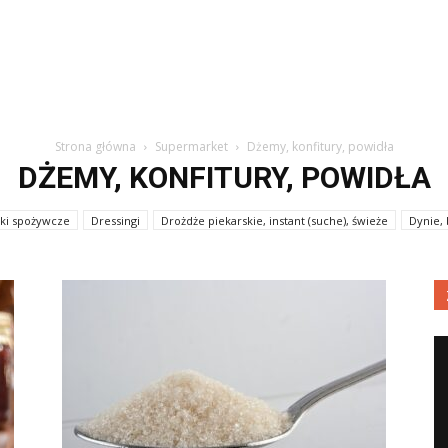
Strona główna
Supermarket
Dżemy, konfitury, powidła
DŻEMY, KONFITURY, POWIDŁA
ki spożywcze
Dressingi
Drożdże piekarskie, instant (suche), świeże
Dynie, 
Erytrol (erytrytol)