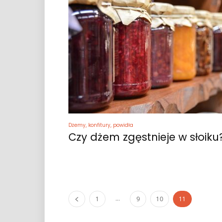
Dżemy, konfitury, powidła
Czy dżem zgęstnieje w słoiku
...
1
9
10
11