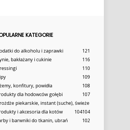
OPULARNE KATEGORIE
odatki do alkoholu i zaprawki
121
ynie, bakłażany i cukinie
116
ressingi
110
ipy
109
żemy, konfitury, powidła
108
rodukty dla hodowców gołębi
107
rożdże piekarskie, instant (suche), świeże
rodukty i akcesoria dla kotów
104
104
arby i barwniki do tkanin, ubrań
102